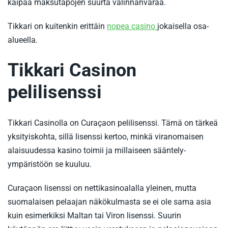
kaipaa maksutapojen suurta valinnanvaraa.
-
Tikkari on kuitenkin erittäin
nopea casino
jokaisella osa-
alueella.
Tikkari Casinon
pelilisenssi
Tikkari Casinolla on Curaçaon pelilisenssi. Tämä on tärkeä
yksityiskohta, sillä lisenssi kertoo, minkä viranomaisen
alaisuudessa kasino toimii ja millaiseen sääntely-
ympäristöön se kuuluu.
Curaçaon lisenssi on nettikasinoalalla yleinen, mutta
suomalaisen pelaajan näkökulmasta se ei ole sama asia
kuin esimerkiksi Maltan tai Viron lisenssi. Suurin