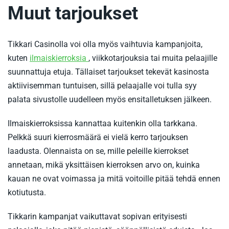
Muut tarjoukset
Tikkari Casinolla voi olla myös vaihtuvia kampanjoita,
-
kuten
ilmaiskierroksia
, viikkotarjouksia tai muita pelaajille
Ilmaiskierroksia
suunnattuja etuja. Tällaiset tarjoukset tekevät kasinosta
aktiivisemman tuntuisen, sillä pelaajalle voi tulla syy
palata sivustolle uudelleen myös ensitalletuksen jälkeen.
Ilmaiskierroksissa kannattaa kuitenkin olla tarkkana.
Pelkkä suuri kierrosmäärä ei vielä kerro tarjouksen
laadusta. Olennaista on se, mille peleille kierrokset
annetaan, mikä yksittäisen kierroksen arvo on, kuinka
kauan ne ovat voimassa ja mitä voitoille pitää tehdä ennen
kotiutusta.
Tikkarin kampanjat vaikuttavat sopivan erityisesti