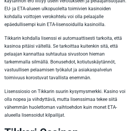
käytännön ero liittyy usein verotukseen ja pelaajansuojaan.
EU- ja ETA-alueen ulkopuolelta toimivien kasinoiden
kohdalla voittojen verokohtelu voi olla pelaajalle
epäedullisempi kuin ETA-lisensoiduilla kasinoilla.
Tikkarin kohdalla lisenssi ei automaattisesti tarkoita, että
kasinoa pitäisi vältellä. Se tarkoittaa kuitenkin sitä, että
pelaajan kannattaa suhtautua sivustoon hieman
tarkemmalla silmällä. Bonusehdot, kotiutuskäytännöt,
vastuullisen pelaamisen työkalut ja asiakaspalvelun
toimivuus korostuvat tavallista enemmän.
Lisenssiosio on Tikkarin suurin kysymysmerkki. Kasino voi
olla nopea ja viihdyttävä, mutta lisenssimaa tekee siitä
vähemmän huolettoman vaihtoehdon kuin monet ETA-
alueella lisensoidut kilpailijat.