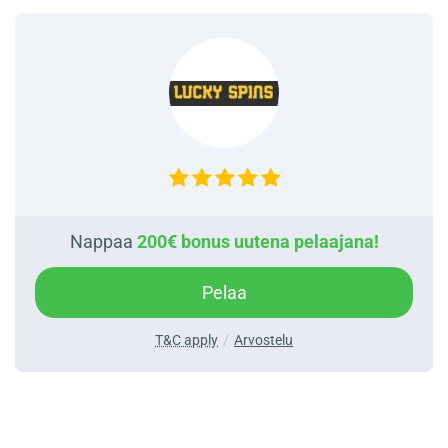
Nappaa
200€ bonus uutena pelaajana!
Pelaa
T&C apply
Arvostelu