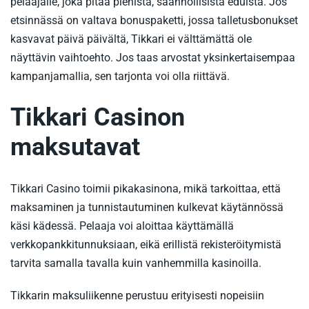
pelaajalle, joka pitää pienistä, säännöllisistä eduista. Jos
etsinnässä on valtava bonuspaketti, jossa talletusbonukset
kasvavat päivä päivältä, Tikkari ei välttämättä ole
näyttävin vaihtoehto. Jos taas arvostat yksinkertaisempaa
kampanjamallia, sen tarjonta voi olla riittävä.
Tikkari Casinon
maksutavat
Tikkari Casino toimii pikakasinona, mikä tarkoittaa, että
maksaminen ja tunnistautuminen kulkevat käytännössä
käsi kädessä. Pelaaja voi aloittaa käyttämällä
verkkopankkitunnuksiaan, eikä erillistä rekisteröitymistä
tarvita samalla tavalla kuin vanhemmilla kasinoilla.
Tikkarin maksuliikenne perustuu erityisesti nopeisiin