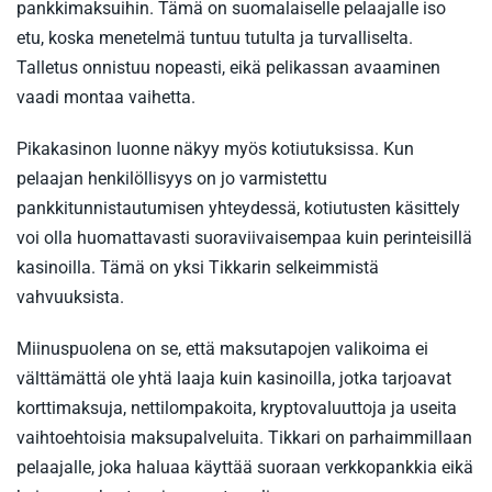
pankkimaksuihin. Tämä on suomalaiselle pelaajalle iso
etu, koska menetelmä tuntuu tutulta ja turvalliselta.
Talletus onnistuu nopeasti, eikä pelikassan avaaminen
vaadi montaa vaihetta.
Pikakasinon luonne näkyy myös kotiutuksissa. Kun
pelaajan henkilöllisyys on jo varmistettu
pankkitunnistautumisen yhteydessä, kotiutusten käsittely
voi olla huomattavasti suoraviivaisempaa kuin perinteisillä
kasinoilla. Tämä on yksi Tikkarin selkeimmistä
vahvuuksista.
Miinuspuolena on se, että maksutapojen valikoima ei
välttämättä ole yhtä laaja kuin kasinoilla, jotka tarjoavat
korttimaksuja, nettilompakoita, kryptovaluuttoja ja useita
vaihtoehtoisia maksupalveluita. Tikkari on parhaimmillaan
pelaajalle, joka haluaa käyttää suoraan verkkopankkia eikä