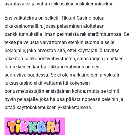
avautuvaksi ja vähän leikkisäksi pelikokemukseksi.
Ensivaikutelma on selkeä. Tikkari Casino nojaa
pikakasinomalliin, jossa pelaaminen aloitetaan
pankkitunnuksilla ilman perinteistä rekisteröintirumbaa. Se
tekee palvelusta vaivattoman etenkin suomalaiselle
pelaajalle, joka arvostaa sitä, ettei käyttäjätiliä tarvitse
rakentaa sähköpostivahvistusten, salasanojen ja pitkien
lomakkeiden kautta.Tikkarin vahvuus on sen
suoraviivaisuudessa. Se ei ole markkinoiden arvokkain
luksuskasino eikä välttämättä kokeneen
bonusmetsästäjän ensisijainen kohde, mutta se toimii
hyvin pelaajalle, joka haluaa päästä nopeasti peleihin ja
pitää käyttökokemuksen yksinkertaisena.