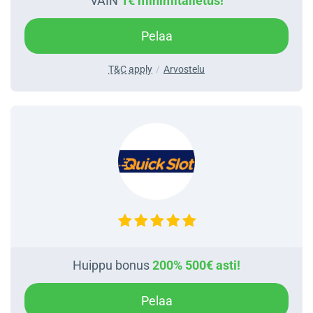
VAIN
1€ minimitalletus!
Pelaa
T&C apply
Arvostelu
Huippu bonus
200% 500€ asti!
Pelaa