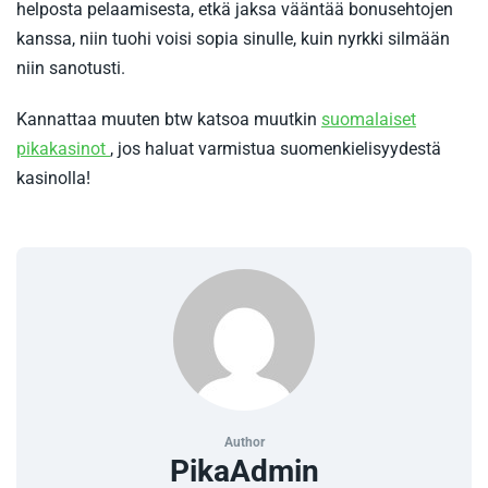
helposta pelaamisesta, etkä jaksa vääntää bonusehtojen
kanssa, niin tuohi voisi sopia sinulle, kuin nyrkki silmään
niin sanotusti.
Kannattaa muuten btw katsoa muutkin
suomalaiset
-
pikakasinot
, jos haluat varmistua suomenkielisyydestä
Suomalaiset
kasinolla!
pikakasinot
Author
PikaAdmin