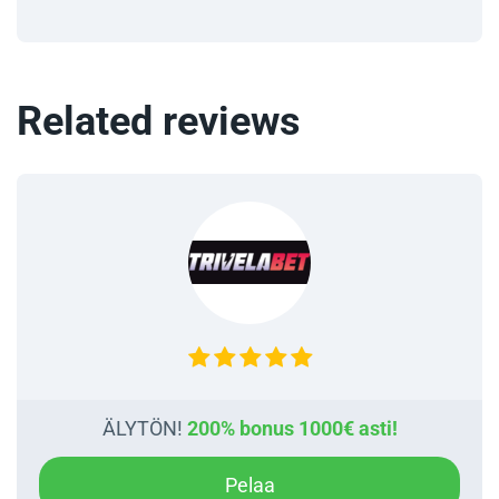
Related reviews
ÄLYTÖN!
200% bonus 1000€ asti!
Pelaa