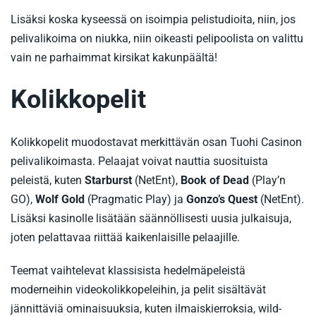
Lisäksi koska kyseessä on isoimpia pelistudioita, niin, jos
pelivalikoima on niukka, niin oikeasti pelipoolista on valittu
vain ne parhaimmat kirsikat kakunpäältä!
Kolikkopelit
Kolikkopelit muodostavat merkittävän osan Tuohi Casinon
pelivalikoimasta. Pelaajat voivat nauttia suosituista
peleistä, kuten
Starburst
(NetEnt),
Book of Dead
(Play’n
GO),
Wolf Gold
(Pragmatic Play) ja
Gonzo’s Quest
(NetEnt).
Lisäksi kasinolle lisätään säännöllisesti uusia julkaisuja,
joten pelattavaa riittää kaikenlaisille pelaajille.
Teemat vaihtelevat klassisista hedelmäpeleistä
moderneihin videokolikkopeleihin, ja pelit sisältävät
jännittäviä ominaisuuksia, kuten ilmaiskierroksia, wild-