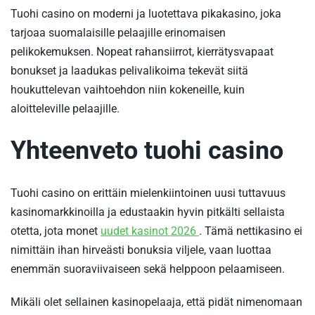
Tuohi casino on moderni ja luotettava pikakasino, joka
tarjoaa suomalaisille pelaajille erinomaisen
pelikokemuksen. Nopeat rahansiirrot, kierrätysvapaat
bonukset ja laadukas pelivalikoima tekevät siitä
houkuttelevan vaihtoehdon niin kokeneille, kuin
aloitteleville pelaajille.
Yhteenveto tuohi casino
Tuohi casino on erittäin mielenkiintoinen uusi tuttavuus
kasinomarkkinoilla ja edustaakin hyvin pitkälti sellaista
-
otetta, jota monet
uudet kasinot 2026
. Tämä nettikasino ei
Uudet
nimittäin ihan hirveästi bonuksia viljele, vaan luottaa
nettikasinot
enemmän suoraviivaiseen sekä helppoon pelaamiseen.
Mikäli olet sellainen kasinopelaaja, että pidät nimenomaan