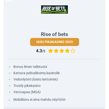
Rise of bets
UUSI PIKAKASINO 2025
4.3
/5
Bonus ilman talletusta
Kattava pelivalikoima kasinolle
Vedonlyönti (loisto kertoimet)
Trustly pikakasino
Verovapaa (MGA)
Mobiilisivu ei aina mahdu näyttöön