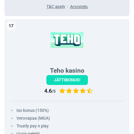
lempi
-
T&C apply
Arvostelu
Kasino
lempi
kasino
Teho kasino
JÄTTIBONUS!
4.6
/5
Iso bonus (150%)
Verovapaa (MGA)
Trustly pay n play
Uusia pelejä!