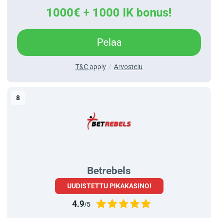
1000€ + 1000 IK bonus!
-
Pelaa
Go
riseofbets
-
T&C apply
Arvostelu
Kasino
rise
of
bets
Betrebels
UUDISTETTU PIKAKASINO!
4.9
/5