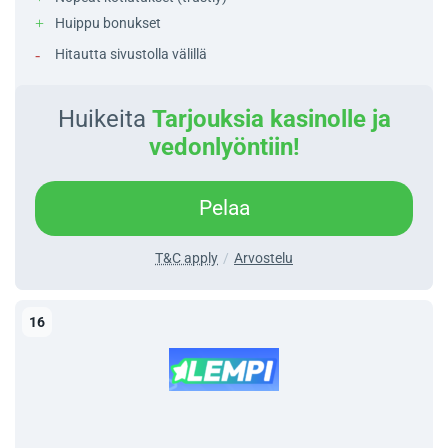
Huippu bonukset
Hitautta sivustolla välillä
Huikeita
Tarjouksia kasinolle ja
vedonlyöntiin!
-
Pelaa
Go
xlbet
-
T&C apply
Arvostelu
Kasino
xlbet
kasino