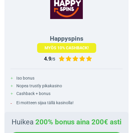
Happyspins
MYÖS 10% CASHBACK!
4.9
/5
Iso bonus
Nopea trustly pikakasino
Cashback + bonus
Ei moitteen sijaa tällä kasinolla!
Huikea
200% bonus aina 200€ asti