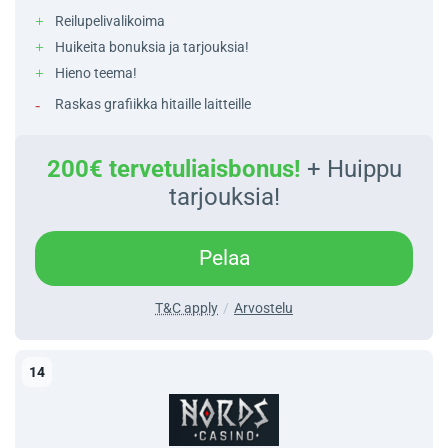
Reilupelivalikoima
Huikeita bonuksia ja tarjouksia!
Hieno teema!
Raskas grafiikka hitaille laitteille
200€ tervetuliaisbonus!
+ Huippu
tarjouksia!
-
Pelaa
Go
foggybet
-
T&C apply
Arvostelu
Kasino
foggybet