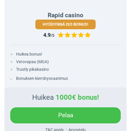
Rapid casino
HYÖDYNNÄ ISO BONUS!
4.9
/5
Huikea bonus!
Verovapaa (MGA)
Trustly pikakasino
Bonuksen kierrätysvaatimus
Huikea
1000€ bonus!
-
Pelaa
Go
rapidacasino
-
T&C apply
Arvostelu