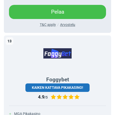
-
Pelaa
Go
reddice
-
T&C apply
Arvostelu
Kasino
reddice
kasino
Foggybet
KAIKEN KATTAVA PIKAKASINO!
4.9
/5
MGA Pikakasino