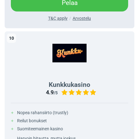
-
Pelaa
Go
helmi
-
T&C apply
Arvostelu
Kasino
helmi
casino
Kunkkukasino
4.9
/5
Nopea rahansiirto (trustly)
Reilut bonukset
Suomiteemainen kasino
Harvoin hitautta, mutta joskus