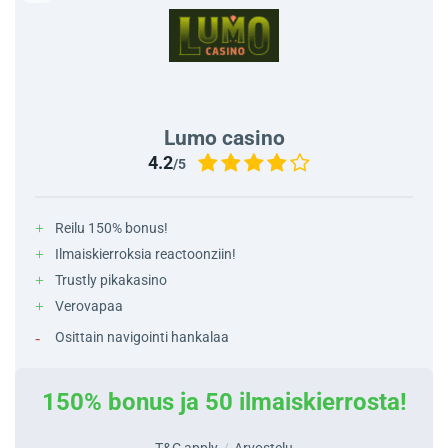
Lumo casino
4.2
/5
Reilu 150% bonus!
Ilmaiskierroksia reactoonziin!
Trustly pikakasino
Verovapaa
Osittain navigointi hankalaa
150% bonus ja 50 ilmaiskierrosta!
-
T&C apply
Arvostelu