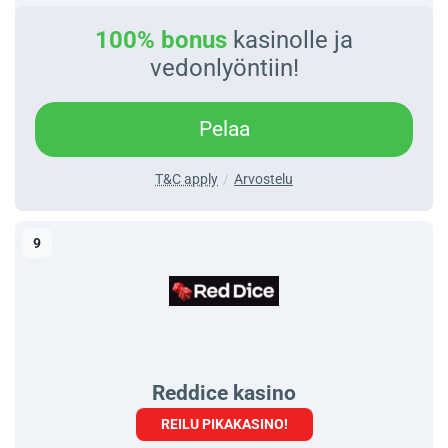
100% bonus
kasinolle ja
vedonlyöntiin!
-
Pelaa
Go
yugibet
-
T&C apply
Arvostelu
Kasino
yugibet
Reddice kasino
REILU PIKAKASINO!