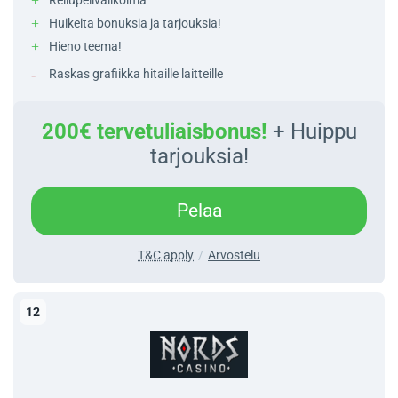
Huikeita bonuksia ja tarjouksia!
Hieno teema!
Raskas grafiikka hitaille laitteille
200€ tervetuliaisbonus!
+ Huippu
tarjouksia!
-
Pelaa
Go
foggybet
-
T&C apply
Arvostelu
Kasino
foggybet