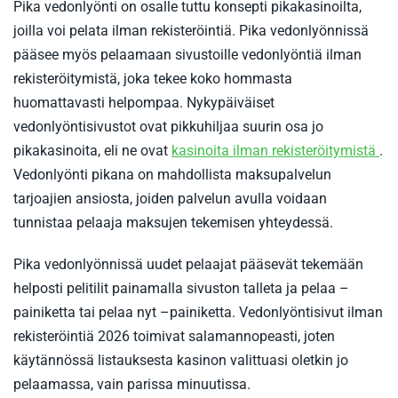
Pika vedonlyönti on osalle tuttu konsepti pikakasinoilta,
joilla voi pelata ilman rekisteröintiä. Pika vedonlyönnissä
pääsee myös pelaamaan sivustoille vedonlyöntiä ilman
rekisteröitymistä, joka tekee koko hommasta
huomattavasti helpompaa. Nykypäiväiset
vedonlyöntisivustot ovat pikkuhiljaa suurin osa jo
-
pikakasinoita, eli ne ovat
kasinoita ilman rekisteröitymistä
.
Ka
Vedonlyönti pikana on mahdollista maksupalvelun
il
tarjoajien ansiosta, joiden palvelun avulla voidaan
rek
tunnistaa pelaaja maksujen tekemisen yhteydessä.
Pika vedonlyönnissä uudet pelaajat pääsevät tekemään
helposti pelitilit painamalla sivuston talleta ja pelaa –
painiketta tai pelaa nyt –painiketta. Vedonlyöntisivut ilman
rekisteröintiä 2026 toimivat salamannopeasti, joten
käytännössä listauksesta kasinon valittuasi oletkin jo
pelaamassa, vain parissa minuutissa.