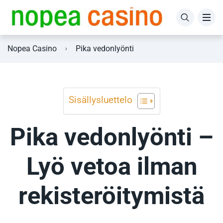
Trustly pikakasinot
Virolaiset pikakasinot
Kasinobonukset
Uudet nettikasinot
Nopea Casino
Pika vedonlyönti
Zimpler pikakasinot
MGA pikakasinot
Tervetuliaisbonukset
Nopeat kotiutukset
Brite pikakasinot
Talletusbonukset
Turvalliset kasinot
Sisällysluettelo
Trumo pikakasinot
Kierrätysvapaat pikakasinot
Tavalliset nettikasinot
Pika vedonlyönti –
Parhaat pikakasinot
ilmaiskierroksia
Lyö vetoa ilman
Pika vedonlyönti
Cashback bonukset
rekisteröitymistä
Verovapaat pikakasinot
Kasinotarjoukset
Suomalaiset pikakasinot
Bonuspyörä kasinot