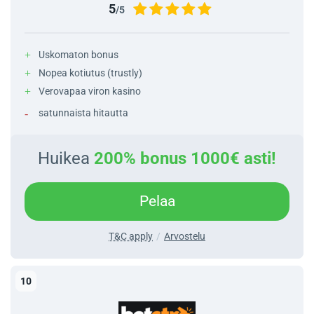
5
/5
Uskomaton bonus
Nopea kotiutus (trustly)
Verovapaa viron kasino
satunnaista hitautta
Huikea
200% bonus 1000€ asti!
-
Pelaa
Go
reddice
-
T&C apply
Arvostelu
Kasino
reddice
kasino