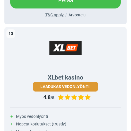
Pelaa
Go
nordscasino
-
T&C apply
Arvostelu
Kasino
nordscasino
XLbet kasino
LAADUKAS VEDONLYÖNTI!
4.8
/5
Myös vedonlyönti
Nopeat kotiutukset (trustly)