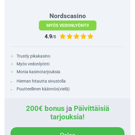
Nordscasino
MYÖS VEDONLYÖNTI!
4.9
/5
Trustly pikakasino
Myös vedonlyönti
Monia kasinotarjouksia
Hieman hitautta sivustolla
Puutteellinen käännös(vielä)
200€ bonus
ja
Päivittäisiä
tarjouksia!
-