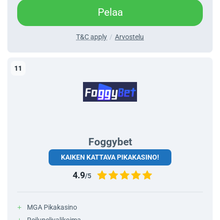
-
Pelaa
Go
betstro
-
T&C apply
Arvostelu
Kasino
betstro
kasino
Foggybet
KAIKEN KATTAVA PIKAKASINO!
4.9
/5
MGA Pikakasino
Reilupelivalikoima