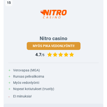
Nitro casino
MYÖS PIKA VEDONLYÖNTI!
4.7
/5
Verovapaa (MGA)
Runsas pelivalikoima
Myös vedonlyönti
Nopeat kotiutukset (trustly)
EI miinuksia!