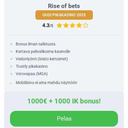
Rise of bets
UUSI PIKAKASINO 2025
4.3
/5
Bonus ilman talletusta
Kattava pelivalikoima kasinolle
Vedonlyönti (loisto kertoimet)
Trustly pikakasino
Verovapaa (MGA)
Mobiilisivu ei aina mahdu näyttöön
1000€ + 1000 IK bonus!
-
Pelaa
Go