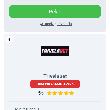
-
Pelaa
Go
betizy
-
T&C apply
Arvostelu
Kasino
betizy
kasino
Trivelabet
UUSI PIKAKASINO 2025
5
/5
Iso ja reilu bonus