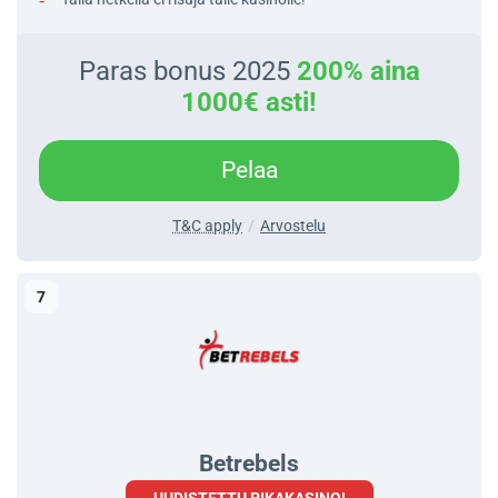
Paras bonus 2025
200% aina
1000€ asti!
-
Pelaa
Go
happyslots
-
T&C apply
Arvostelu
Kasino
happyslots
Betrebels
UUDISTETTU PIKAKASINO!