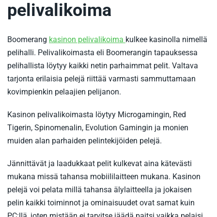
pelivalikoima
-
Boomerang
kasinon pelivalikoima
kulkee kasinolla nimellä
Pikakasinoiden
pelihalli. Pelivalikoimasta eli Boomerangin tapauksessa
pelivalikoima
pelihallista löytyy kaikki netin parhaimmat pelit. Valtava
tarjonta erilaisia pelejä riittää varmasti sammuttamaan
kovimpienkin pelaajien pelijanon.
Kasinon pelivalikoimasta löytyy Microgamingin, Red
Tigerin, Spinomenalin, Evolution Gamingin ja monien
muiden alan parhaiden pelintekijöiden pelejä.
Jännittävät ja laadukkaat pelit kulkevat aina kätevästi
mukana missä tahansa mobiililaitteen mukana. Kasinon
pelejä voi pelata millä tahansa älylaitteella ja jokaisen
pelin kaikki toiminnot ja ominaisuudet ovat samat kuin
PC:llä, joten mistään ei tarvitse jäädä paitsi vaikka pelaisi