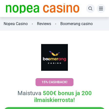
Trustly pikakasinot
Virolaiset pikakasinot
Kasinobonukset
Uudet nettikasinot
Nopea Casino
Reviews
Boomerang casino
Zimpler pikakasinot
MGA pikakasinot
Tervetuliaisbonukset
Nopeat kotiutukset
Brite pikakasinot
Talletusbonukset
Turvalliset kasinot
Trumo pikakasinot
Kierrätysvapaat pikakasinot
Tavalliset nettikasinot
Parhaat pikakasinot
ilmaiskierroksia
Pika vedonlyönti
Cashback bonukset
15% CASHBACK!
Maistuva
500€ bonus ja 200
Verovapaat pikakasinot
Kasinotarjoukset
ilmaiskierrosta!
Suomalaiset pikakasinot
Bonuspyörä kasinot