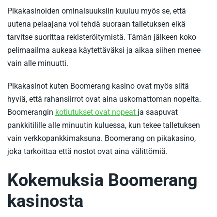
Pikakasinoiden ominaisuuksiin kuuluu myös se, että
uutena pelaajana voi tehdä suoraan talletuksen eikä
tarvitse suorittaa rekisteröitymistä. Tämän jälkeen koko
pelimaailma aukeaa käytettäväksi ja aikaa siihen menee
vain alle minuutti.
Pikakasinot kuten Boomerang kasino ovat myös siitä
hyviä, että rahansiirrot ovat aina uskomattoman nopeita.
-
Boomerangin
kotiutukset ovat nopeat
ja saapuvat
Nopeat
pankkitilille alle minuutin kuluessa, kun tekee talletuksen
kotiutukset
vain verkkopankkimaksuna. Boomerang on pikakasino,
joka tarkoittaa että nostot ovat aina välittömiä.
Kokemuksia Boomerang
kasinosta