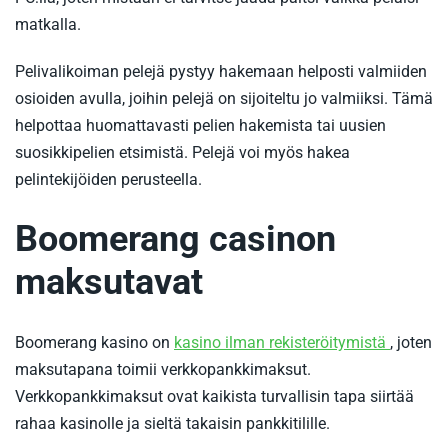
matkalla.
Pelivalikoiman pelejä pystyy hakemaan helposti valmiiden
osioiden avulla, joihin pelejä on sijoiteltu jo valmiiksi. Tämä
helpottaa huomattavasti pelien hakemista tai uusien
suosikkipelien etsimistä. Pelejä voi myös hakea
pelintekijöiden perusteella.
Boomerang casinon
maksutavat
-
Boomerang kasino on
kasino ilman rekisteröitymistä
, joten
Kasinot
maksutapana toimii verkkopankkimaksut.
ilman
Verkkopankkimaksut ovat kaikista turvallisin tapa siirtää
rekister
rahaa kasinolle ja sieltä takaisin pankkitilille.