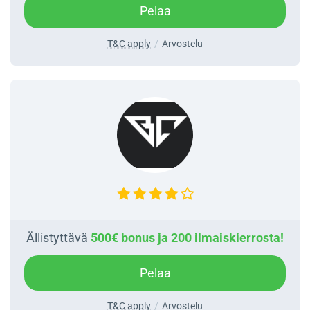
Pelaa
T&C apply
Arvostelu
Ällistyttävä
500€ bonus ja 200 ilmaiskierrosta!
Pelaa
T&C apply
Arvostelu