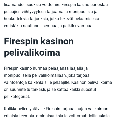
Kasinotarjoukset
lisämahdollisuuksia voittoihin. Firespin kasino panostaa
pelaajien viihtyvyyteen tarjoamalla monipuolisia ja
houkuttelevia tarjouksia, jotka tekevät pelaamisesta
entistäkin nautinnollisempaa ja palkitsevampaa.
Firespin kasinon
pelivalikoima
Firespin kasino hurmaa pelaajansa laajalla ja
monipuolisella pelivalikoimallaan, joka tarjoaa
vaihtoehtoja kaikenlaisille pelaajille. Kasinon pelivalikoima
on suunniteltu tarkasti, ja se kattaa kaikki suositut
pelikategoriat.
Kolikkopelien ystäville Firespin tarjoaa laajan valikoiman
erilaisia teemoja, ominaisuuksia ja voittomahdollisuuksia.