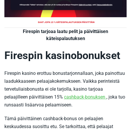
Firespin tarjoaa laatu pelit ja päivittäisen
käteispalautuksen
Firespin kasinobonukset
Firespin kasino erottuu bonustarjonnallaan, joka painottuu
laadukkaaseen pelaajakokemukseen. Vaikka perinteistä
tervetuliaisbonusta ei ole tarjolla, kasino tarjoaa
-
pelaajilleen päivittäisen 15%
cashback-bonuksen
, joka tuo
Cashback
runsaasti lisäarvoa pelaamiseen.
bonukset
Tämä päivittäinen cashback-bonus on pelaajien
keskuudessa suosittu etu. Se tarkoittaa, että pelaajat