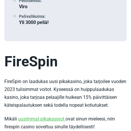
Pelilisenssi:
Viro
Pelivalikoima:
Yli 3000 peliä!
FireSpin
FireSpin on laadukas uusi pikakasino, joka tarjoilee vuoden
2023 tulisimmat voitot. Kyseessä on huippulaadukas
kasino, joka tarjoaa pelaajille huikean 15% päivittäisen
käteispalautuksen sekä todella nopeat kotiutukset.
-
Mikäli
uusimmat pikakasinot
ovat sinun mieleesi, niin
firespin casino soveltuu sinulle täydellisesti!