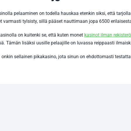
inolla pelaaminen on todella hauskaa etenkin siksi, että tarjolla
et varmasti tylsisty, sillä pääset nauttimaan jopa 6500 erilaisest
asinolla on kuitenki se, että kuten monet
kasinot ilman rekister
ä. Tämän lisäksi uusille pelaajille on luvassa reippaasti ilmaisk
onkin sellainen pikakasino, jota sinun on ehdottomasti testatta