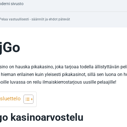
derni sivusto
 Pelaa vastuullisesti - säännöt ja ehdot pätevät
jGo
ino on hauska pikakasino, joka tarjoaa todella ällistyttävän pel
hieman erilainen kuin yleisesti pikakasinot, sillä sen luona on 
oille luvassa on reilu ilmaiskierrostarjous uusille pelaajille!
ysluettelo
go kasinoarvostelu