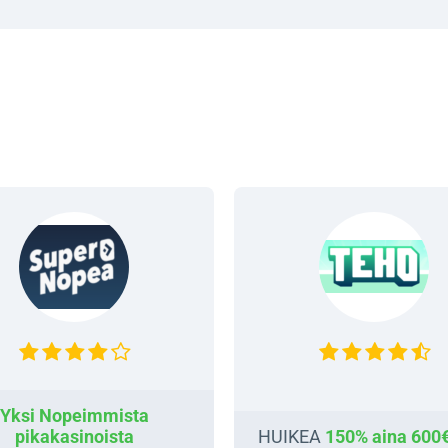
Yksi Nopeimmista
pikakasinoista
HUIKEA
150% aina 600€