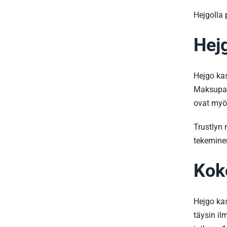
Hejgolla 
Hejg
Hejgo ka
Maksupalv
ovat myös
Trustlyn
tekeminen
Kok
Hejgo kas
täysin il