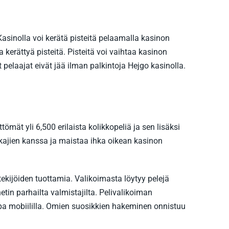
Kasinolla voi kerätä pisteitä pelaamalla kasinon
kerättyä pisteitä. Pisteitä voi vaihtaa kasinon
 pelaajat eivät jää ilman palkintoja Hejgo kasinolla.
ömät yli 6,500 erilaista kolikkopeliä ja sen lisäksi
jakajien kanssa ja maistaa ihka oikean kasinon
tekijöiden tuottamia. Valikoimasta löytyy pelejä
etin parhailta valmistajilta. Pelivalikoiman
pa mobiililla. Omien suosikkien hakeminen onnistuu