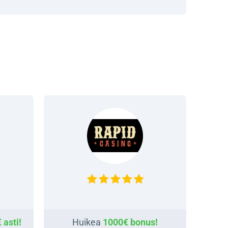
 asti!
Huikea
1000€ bonus!