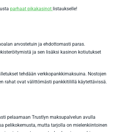
-
ousta
parhaat pikakasinot
listaukselle!
Parhaat
pikakasinot
noalan arvostetuin ja ehdottomasti paras.
isteröitymistä ja sen lisäksi kasinon kotiutukset
talletukset tehdään verkkopankkimaksuina. Nostojen
 rahat ovat välittömästi pankkitilillä käytettävissä.
easti pelaamaan Trustlyn maksupalvelun avulla
sa pelikokemusta, mutta tarjolla on mielenkiintoinen