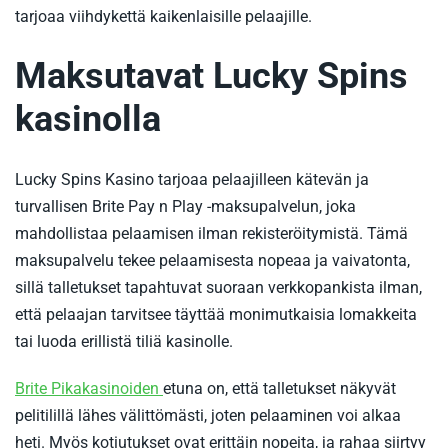
tarjoaa viihdykettä kaikenlaisille pelaajille.
Maksutavat Lucky Spins
kasinolla
Lucky Spins Kasino tarjoaa pelaajilleen kätevän ja
turvallisen Brite Pay n Play -maksupalvelun, joka
mahdollistaa pelaamisen ilman rekisteröitymistä. Tämä
maksupalvelu tekee pelaamisesta nopeaa ja vaivatonta,
sillä talletukset tapahtuvat suoraan verkkopankista ilman,
että pelaajan tarvitsee täyttää monimutkaisia lomakkeita
tai luoda erillistä tiliä kasinolle.
-
Brite Pikakasinoiden
etuna on, että talletukset näkyvät
List
pelitilillä lähes välittömästi, joten pelaaminen voi alkaa
brite
heti. Myös kotiutukset ovat erittäin nopeita, ja rahaa siirtyy