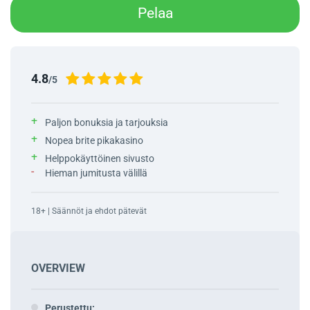
Pelaa
1€ – 10€ pikakasinot
Kasinot ilman rekisteröitymistä
4.8
/5
Suosituimmat pikakasinot
Paljon bonuksia ja tarjouksia
Kaikki pikakasinot
Nopea brite pikakasino
Helppokäyttöinen sivusto
Hieman jumitusta välillä
18+ | Säännöt ja ehdot pätevät
OVERVIEW
Perustettu: