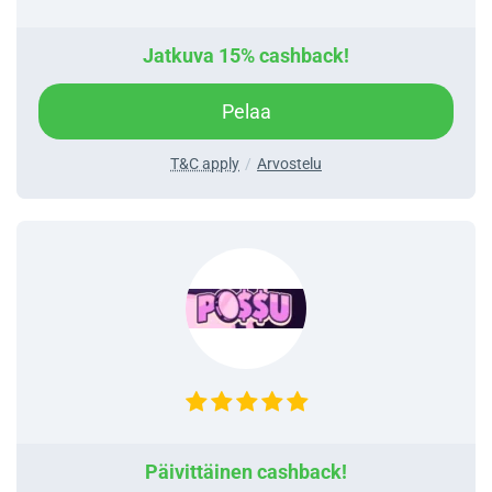
Jatkuva 15% cashback!
Pelaa
T&C apply
Arvostelu
Päivittäinen cashback!