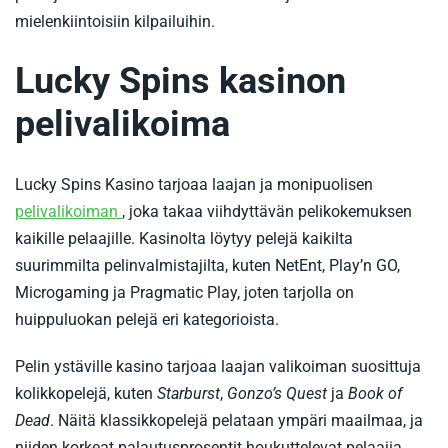
mielenkiintoisiin kilpailuihin.
Lucky Spins kasinon
pelivalikoima
Lucky Spins Kasino tarjoaa laajan ja monipuolisen
-
pelivalikoiman
, joka takaa viihdyttävän pelikokemuksen
Pikakasinoiden
kaikille pelaajille. Kasinolta löytyy pelejä kaikilta
pelivalikoima
suurimmilta pelinvalmistajilta, kuten NetEnt, Play’n GO,
Microgaming ja Pragmatic Play, joten tarjolla on
huippuluokan pelejä eri kategorioista.
Pelin ystäville kasino tarjoaa laajan valikoiman suosittuja
kolikkopelejä, kuten
Starburst
,
Gonzo’s Quest
ja
Book of
Dead
. Näitä klassikkopelejä pelataan ympäri maailmaa, ja
niiden korkeat palautusprosentit houkuttelevat pelaajia