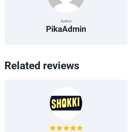
Author
PikaAdmin
Related reviews