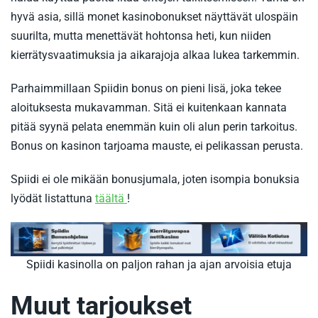
hyvä asia, sillä monet kasinobonukset näyttävät ulospäin
suurilta, mutta menettävät hohtonsa heti, kun niiden
kierrätysvaatimuksia ja aikarajoja alkaa lukea tarkemmin.
Parhaimmillaan Spiidin bonus on pieni lisä, joka tekee
aloituksesta mukavamman. Sitä ei kuitenkaan kannata
pitää syynä pelata enemmän kuin oli alun perin tarkoitus.
Bonus on kasinon tarjoama mauste, ei pelikassan perusta.
Spiidi ei ole mikään bonusjumala, joten isompia bonuksia
-
lyödät listattuna
täältä
!
Kasinobonukset
Spiidi kasinolla on paljon rahan ja ajan arvoisia etuja
Muut tarjoukset