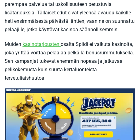
parempaa palvelua tai uskollisuuteen perustuvia
lisätarjouksia. Tällaiset edut eivät yleensä avaudu kaikille
heti ensimmäisestä päivästä lähtien, vaan ne on suunnattu
pelaajille, jotka käyttävät kasinoa säännöllisemmin.
-
Muiden
kasinotarjousten
osalta Spiidi ei vaikuta kasinolta,
Kasinotarjoukset
joka yrittää voittaa pelaajaa pelkällä bonusrummutuksella.
Sen kampanjat tukevat enemmän nopeaa ja jatkuvaa
pelikokemusta kuin suurta kertaluonteista
tervetuliaishuutoa.