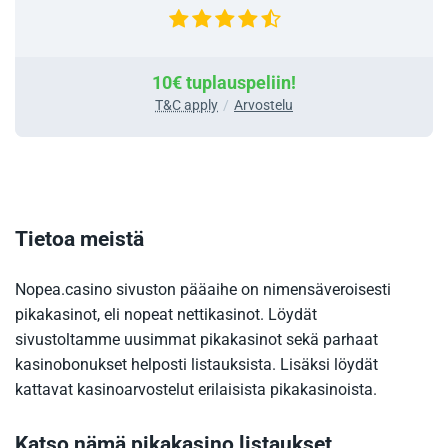
10€ tuplauspeliin!
T&C apply
Arvostelu
Tietoa meistä
Nopea.casino sivuston pääaihe on nimensäveroisesti
pikakasinot, eli nopeat nettikasinot. Löydät
sivustoltamme uusimmat pikakasinot sekä parhaat
kasinobonukset helposti listauksista. Lisäksi löydät
kattavat kasinoarvostelut erilaisista pikakasinoista.
Katso nämä pikakasino listaukset