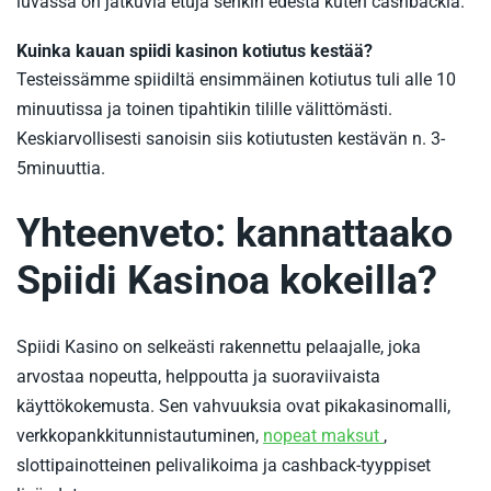
luvassa on jatkuvia etuja senkin edestä kuten cashbackiä.
Kuinka kauan spiidi kasinon kotiutus kestää?
Testeissämme spiidiltä ensimmäinen kotiutus tuli alle 10
minuutissa ja toinen tipahtikin tilille välittömästi.
Keskiarvollisesti sanoisin siis kotiutusten kestävän n. 3-
5minuuttia.
Yhteenveto: kannattaako
Spiidi Kasinoa kokeilla?
Spiidi Kasino on selkeästi rakennettu pelaajalle, joka
arvostaa nopeutta, helppoutta ja suoraviivaista
käyttökokemusta. Sen vahvuuksia ovat pikakasinomalli,
-
verkkopankkitunnistautuminen,
nopeat maksut
,
Nopeat
slottipainotteinen pelivalikoima ja cashback-tyyppiset