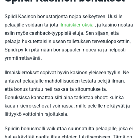
Spiidi Kasinon bonustarjonta nojaa selkeyteen. Uusille
-
pelaajille voidaan tarjota
ilmaiskierroksia
, ja kasino nostaa
Ilmaiskierroksia
esiin myös cashback-tyyppisiä etuja. Sen sijaan, että
pelaaja hukutettaisiin usean talletuksen tervetulopakettiin,
Spiidi pyrkii pitämään bonuspuolen nopeana ja helposti
ymmärrettävänä.
Ilmaiskierrokset sopivat hyvin kasinon yleiseen tyyliin. Ne
antavat pelaajalle mahdollisuuden testata pelejä ilman,
että bonus tuntuu heti raskaalta sitoumukselta.
Bonuksissa kannattaa silti aina tarkistaa ehdot: kuinka
kauan kierrokset ovat voimassa, mille peleille ne käyvät ja
liittyykö voittoihin rajoituksia.
Spiidin bonusmalli vaikuttaa suunnatulta pelaajalle, joka ei
halua käyttää puolta iltaa ehtojen tulkitsemiseen. Tämä on