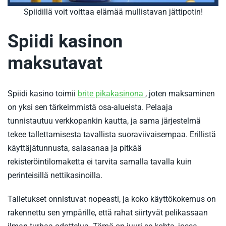
Spiidillä voit voittaa elämää mullistavan jättipotin!
Spiidi kasinon
maksutavat
-
Spiidi kasino toimii
brite pikakasinona
, joten maksaminen
List
on yksi sen tärkeimmistä osa-alueista. Pelaaja
brite
tunnistautuu verkkopankin kautta, ja sama järjestelmä
pikakasinot
tekee tallettamisesta tavallista suoraviivaisempaa. Erillistä
käyttäjätunnusta, salasanaa ja pitkää
rekisteröintilomaketta ei tarvita samalla tavalla kuin
perinteisillä nettikasinoilla.
Talletukset onnistuvat nopeasti, ja koko käyttökokemus on
rakennettu sen ympärille, että rahat siirtyvät pelikassaan