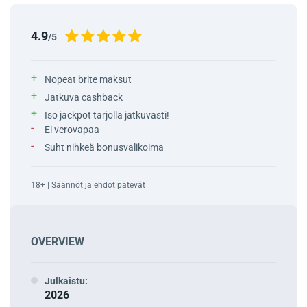
1€ – 10€ pikakasinot
4.9
/5
Kasinot ilman rekisteröitymistä
Nopeat brite maksut
Suosituimmat pikakasinot
Jatkuva cashback
Iso jackpot tarjolla jatkuvasti!
Kaikki pikakasinot
Ei verovapaa
Suht nihkeä bonusvalikoima
18+ | Säännöt ja ehdot pätevät
OVERVIEW
Julkaistu:
2026