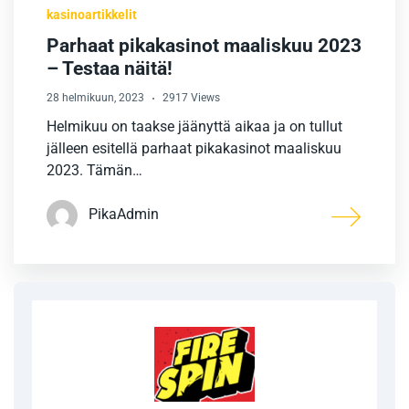
kasinoartikkelit
1€ – 10€ pikakasinot
Parhaat pikakasinot maaliskuu 2023
– Testaa näitä!
Kasinot ilman rekisteröitymistä
28 helmikuun, 2023
2917 Views
Suosituimmat pikakasinot
Helmikuu on taakse jäänyttä aikaa ja on tullut
jälleen esitellä parhaat pikakasinot maaliskuu
2023. Tämän…
Kaikki pikakasinot
PikaAdmin