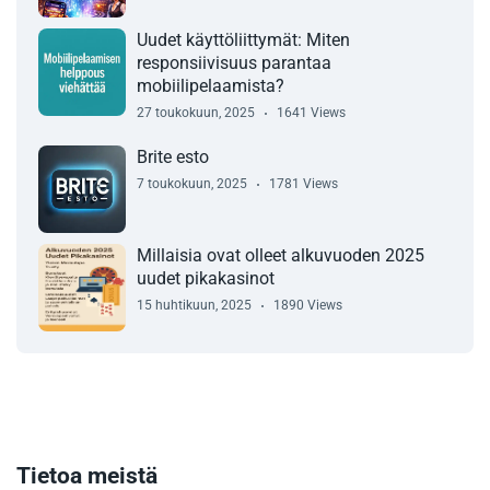
Uudet käyttöliittymät: Miten
responsiivisuus parantaa
mobiilipelaamista?
27 toukokuun, 2025
1641 Views
Brite esto
7 toukokuun, 2025
1781 Views
Millaisia ovat olleet alkuvuoden 2025
uudet pikakasinot
15 huhtikuun, 2025
1890 Views
Tietoa meistä