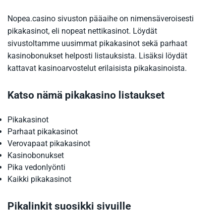
Nopea.casino sivuston pääaihe on nimensäveroisesti
pikakasinot, eli nopeat nettikasinot. Löydät
sivustoltamme uusimmat pikakasinot sekä parhaat
kasinobonukset helposti listauksista. Lisäksi löydät
kattavat kasinoarvostelut erilaisista pikakasinoista.
Katso nämä pikakasino listaukset
Pikakasinot
Parhaat pikakasinot
Verovapaat pikakasinot
Kasinobonukset
Pika vedonlyönti
Kaikki pikakasinot
Pikalinkit suosikki sivuille