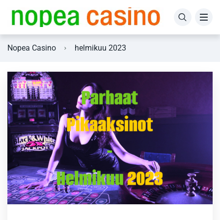
Trustly pikakasinot
Virolaiset pikakasinot
Kasinobonukset
Uudet nettikasinot
Nopea Casino
helmikuu 2023
Zimpler pikakasinot
MGA pikakasinot
Tervetuliaisbonukset
Nopeat kotiutukset
Brite pikakasinot
Talletusbonukset
Turvalliset kasinot
Trumo pikakasinot
Kierrätysvapaat pikakasinot
Tavalliset nettikasinot
Parhaat pikakasinot
ilmaiskierroksia
Pika vedonlyönti
Cashback bonukset
Verovapaat pikakasinot
Kasinotarjoukset
Suomalaiset pikakasinot
Bonuspyörä kasinot