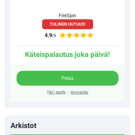
FireSpin
TULINEN UUTUUS!
4.9
/5
Käteispalautus joka päivä!
Pelaa
T&C apply
Arvostelu
Arkistot