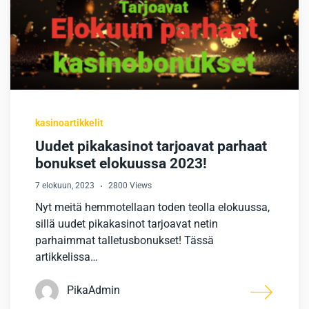
kasinoartikkelit
Uudet pikakasinot tarjoavat parhaat
bonukset elokuussa 2023!
7 elokuun, 2023
2800 Views
Nyt meitä hemmotellaan toden teolla elokuussa,
sillä uudet pikakasinot tarjoavat netin
parhaimmat talletusbonukset! Tässä
artikkelissa…
PikaAdmin