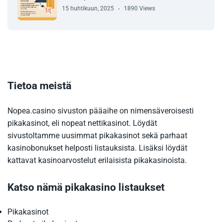
15 huhtikuun, 2025
1890 Views
Tietoa meistä
Nopea.casino sivuston pääaihe on nimensäveroisesti
pikakasinot, eli nopeat nettikasinot. Löydät
sivustoltamme uusimmat pikakasinot sekä parhaat
kasinobonukset helposti listauksista. Lisäksi löydät
kattavat kasinoarvostelut erilaisista pikakasinoista.
Katso nämä pikakasino listaukset
Pikakasinot