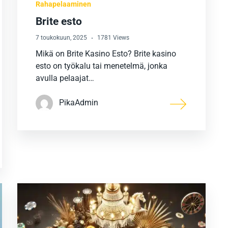
Rahapelaaminen
Brite esto
7 toukokuun, 2025
1781 Views
Mikä on Brite Kasino Esto? Brite kasino
esto on työkalu tai menetelmä, jonka
avulla pelaajat…
PikaAdmin