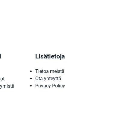
i
Lisätietoja
Tietoa meistä
Ota yhteyttä
ot
Privacy Policy
tymistä