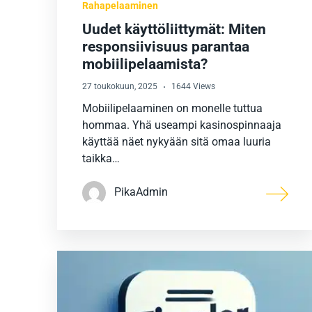
Rahapelaaminen
Uudet käyttöliittymät: Miten
responsiivisuus parantaa
mobiilipelaamista?
27 toukokuun, 2025
1644 Views
Mobiilipelaaminen on monelle tuttua
hommaa. Yhä useampi kasinospinnaaja
käyttää näet nykyään sitä omaa luuria
taikka…
PikaAdmin