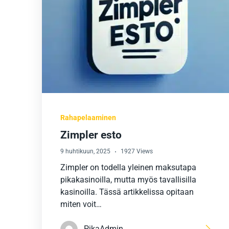
Rahapelaaminen
Zimpler esto
9 huhtikuun, 2025
1927 Views
Zimpler on todella yleinen maksutapa
pikakasinoilla, mutta myös tavallisilla
kasinoilla. Tässä artikkelissa opitaan
miten voit…
PikaAdmin