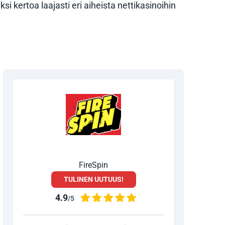
 kertoa laajasti eri aiheista nettikasinoihin
FireSpin
TULINEN UUTUUS!
4.9
/5