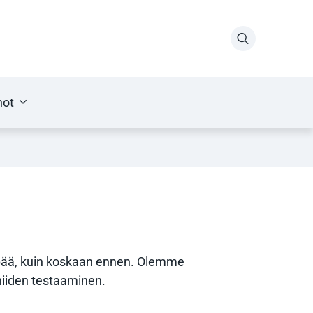
not
mpää, kuin koskaan ennen. Olemme
iiden testaaminen.