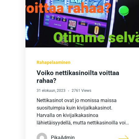
Rahapelaaminen
Voiko nettikasinoilta voittaa
rahaa?
31 elokuun, 2023
2761 Views
Nettikasinot ovat jo monissa maissa
suosituimpia kuin kivijalkakasinot.
Harvalla on kivijalkakasinoa
lähietäisyydellä, mutta nettikasinoilla voi…
PikaAdmin