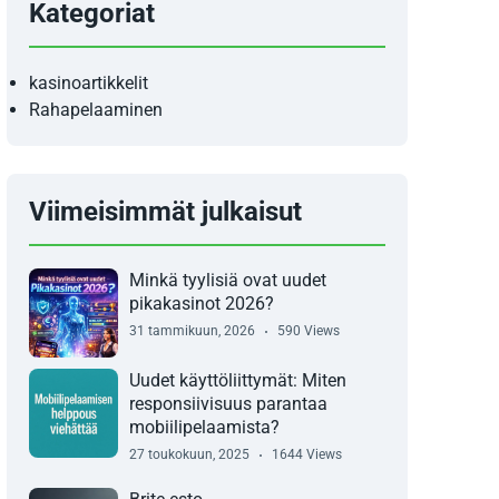
Kategoriat
kasinoartikkelit
Rahapelaaminen
Viimeisimmät julkaisut
Minkä tyylisiä ovat uudet
pikakasinot 2026?
31 tammikuun, 2026
590 Views
Uudet käyttöliittymät: Miten
responsiivisuus parantaa
mobiilipelaamista?
27 toukokuun, 2025
1644 Views