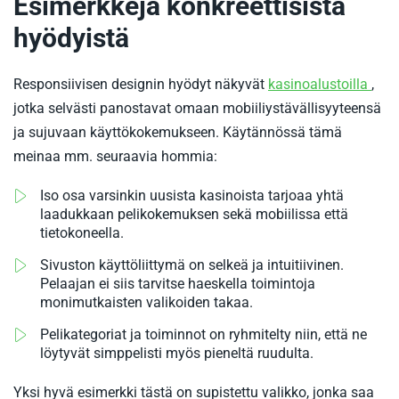
Esimerkkejä konkreettisista
hyödyistä
-
Responsiivisen designin hyödyt näkyvät
kasinoalustoilla
,
Kas
jotka selvästi panostavat omaan mobiiliystävällisyyteensä
artik
ja sujuvaan käyttökokemukseen. Käytännössä tämä
meinaa mm. seuraavia hommia:
Iso osa varsinkin uusista kasinoista tarjoaa yhtä
laadukkaan pelikokemuksen sekä mobiilissa että
tietokoneella.
Sivuston käyttöliittymä on selkeä ja intuitiivinen.
Pelaajan ei siis tarvitse haeskella toimintoja
monimutkaisten valikoiden takaa.
Pelikategoriat ja toiminnot on ryhmitelty niin, että ne
löytyvät simppelisti myös pieneltä ruudulta.
Yksi hyvä esimerkki tästä on supistettu valikko, jonka saa