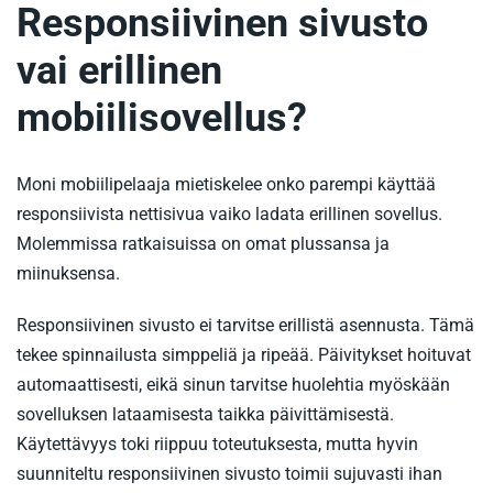
Responsiivinen sivusto
aikojen
vai erillinen
mobiilisovellus?
Moni mobiilipelaaja mietiskelee onko parempi käyttää
responsiivista nettisivua vaiko ladata erillinen sovellus.
Molemmissa ratkaisuissa on omat plussansa ja
miinuksensa.
Responsiivinen sivusto ei tarvitse erillistä asennusta. Tämä
tekee spinnailusta simppeliä ja ripeää. Päivitykset hoituvat
automaattisesti, eikä sinun tarvitse huolehtia myöskään
sovelluksen lataamisesta taikka päivittämisestä.
Käytettävyys toki riippuu toteutuksesta, mutta hyvin
suunniteltu responsiivinen sivusto toimii sujuvasti ihan