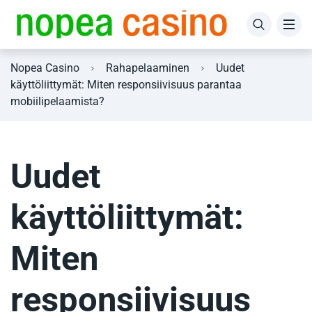
Trustly pikakasinot
Virolaiset pikakasinot
Kasinobonukset
Uudet nettikasinot
Nopea Casino
Rahapelaaminen
Uudet
käyttöliittymät: Miten responsiivisuus parantaa
Zimpler pikakasinot
MGA pikakasinot
Tervetuliaisbonukset
Nopeat kotiutukset
mobiilipelaamista?
Brite pikakasinot
Talletusbonukset
Turvalliset kasinot
Trumo pikakasinot
Kierrätysvapaat pikakasinot
Tavalliset nettikasinot
Uudet
Parhaat pikakasinot
ilmaiskierroksia
käyttöliittymät:
Pika vedonlyönti
Cashback bonukset
Miten
Verovapaat pikakasinot
Kasinotarjoukset
responsiivisuus
Suomalaiset pikakasinot
Bonuspyörä kasinot