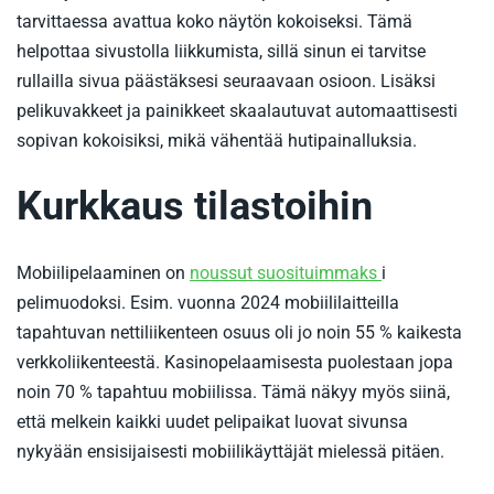
tarvittaessa avattua koko näytön kokoiseksi. Tämä
helpottaa sivustolla liikkumista, sillä sinun ei tarvitse
rullailla sivua päästäksesi seuraavaan osioon. Lisäksi
pelikuvakkeet ja painikkeet skaalautuvat automaattisesti
sopivan kokoisiksi, mikä vähentää hutipainalluksia.
Kurkkaus tilastoihin
-
Mobiilipelaaminen on
noussut suosituimmaks
i
Fi
pelimuodoksi. Esim. vuonna 2024 mobiililaitteilla
ajankohtaista
tapahtuvan nettiliikenteen osuus oli jo noin 55 % kaikesta
pelaajabarome
verkkoliikenteestä. Kasinopelaamisesta puolestaan jopa
seurapelaami
noin 70 % tapahtuu mobiilissa. Tämä näkyy myös siinä,
nousussa
että melkein kaikki uudet pelipaikat luovat sivunsa
mobiilipelaam
nykyään ensisijaisesti mobiilikäyttäjät mielessä pitäen.
kaikkien