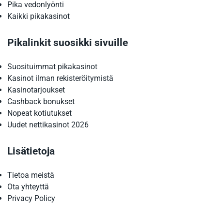
Pika vedonlyönti
Kaikki pikakasinot
Pikalinkit suosikki sivuille
Suosituimmat pikakasinot
Kasinot ilman rekisteröitymistä
Kasinotarjoukset
Cashback bonukset
Nopeat kotiutukset
Uudet nettikasinot 2026
Lisätietoja
Tietoa meistä
Ota yhteyttä
Privacy Policy