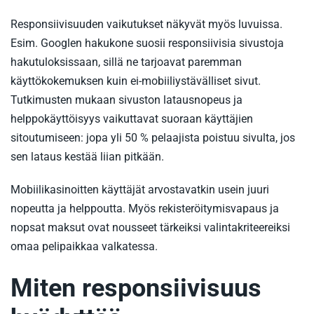
Responsiivisuuden vaikutukset näkyvät myös luvuissa.
Esim. Googlen hakukone suosii responsiivisia sivustoja
hakutuloksissaan, sillä ne tarjoavat paremman
käyttökokemuksen kuin ei-mobiiliystävälliset sivut.
Tutkimusten mukaan sivuston latausnopeus ja
helppokäyttöisyys vaikuttavat suoraan käyttäjien
sitoutumiseen: jopa yli 50 % pelaajista poistuu sivulta, jos
sen lataus kestää liian pitkään.
Mobiilikasinoitten käyttäjät arvostavatkin usein juuri
nopeutta ja helppoutta. Myös rekisteröitymisvapaus ja
nopsat maksut ovat nousseet tärkeiksi valintakriteereiksi
omaa pelipaikkaa valkatessa.
Miten responsiivisuus