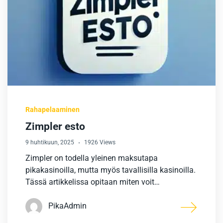
Rahapelaaminen
Zimpler esto
9 huhtikuun, 2025
1926 Views
Zimpler on todella yleinen maksutapa
pikakasinoilla, mutta myös tavallisilla kasinoilla.
Tässä artikkelissa opitaan miten voit…
PikaAdmin