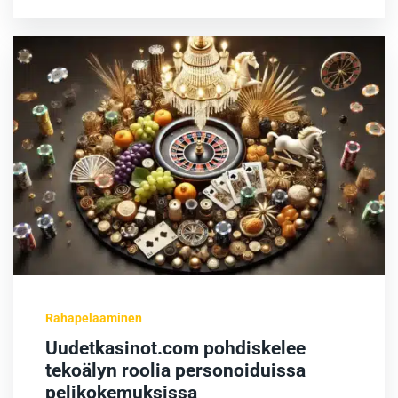
Rahapelaaminen
Uudetkasinot.com pohdiskelee
tekoälyn roolia personoiduissa
pelikokemuksissa