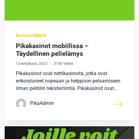
kasinoartikkelit
Pikakasinot mobiilissa –
Täydellinen pelielämys
13 kesäkuun, 2023
3140 Views
Pikakasinot ovat nettikasinoita, jotka ovat
erikoistuneet nopeaan ja helppoon pelaamiseen
ilman pelitilin rekisteröintiä. Pikakasinot ovat…
PikaAdmin