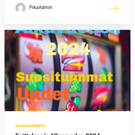
PikaAdmin
kasinoartikkelit