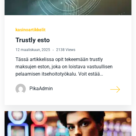
kasinoartikkelit
Trustly esto
12 maaliskuun, 2025
2138 Views
Tässä artikkelissa opit tekeemään trustly
maksujen eston, joka on loistava vastuullisen
pelaamisen itsehoitotyökalu. Voit estää…
PikaAdmin