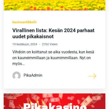
kasinoartikkelit
Virallinen lista: Kesän 2024 parhaat
uudet pikakaisnot
19 kesäkuun, 2024
2762 Views
Vihdoin on koittanut se aika vuodesta, kun kesä
on kauneimmillaan ja kuumimmillaan. Nyt on
myös…
PikaAdmin