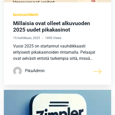
kasinoartikkelit
Millaisia ovat olleet alkuvuoden
2025 uudet pikakasinot
15 huhtikuun, 2025
1890 Views
Vuosi 2025 on startannut vauhdikkaasti
erityisesti pikakasinoiden rintamalla. Pelaajat
ovat selvästi entistä tarkempia siitä, missä…
PikaAdmin