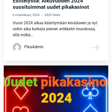
Esittelyssä: Alkuvuoden 2024
suosituimmat uudet pikakasinot
6 maaliskuun, 2024
2829 Views
Vuosi 2024 alkaa kääntymään kevääseen ja nyt
onkin aika kurkata pienen artikkelin muodossa,
että mitkä…
PikaAdmin