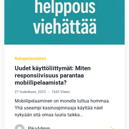
Rahapelaaminen
Uudet käyttöliittymät: Miten
responsiivisuus parantaa
mobiilipelaamista?
27 toukokuun, 2025
1642 Views
Mobiilipelaaminen on monelle tuttua hommaa.
Yhä useampi kasinospinnaaja käyttää näet
nykyään sitä omaa luuria taikka…
PikaAdmin