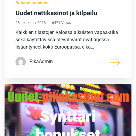
Rahapelaaminen
Uudet nettikasinot ja kilpailu
28 lokakuun, 2023
6471 Views
Kaikkien tilastojen valossa aikuisten vapaa-aika
sekä käytettävissä olevat varat ovat arjessa
lisääntyneet koko Euroopassa, eikä…
PikaAdmin