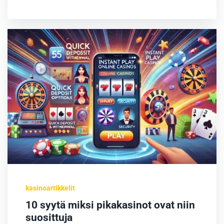
kasinoartikkelit
10 syytä miksi pikakasinot ovat niin
suosittuja