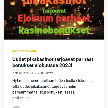
kasinoartikkelit
Uudet pikakasinot tarjoavat parhaat
bonukset elokuussa 2023!
7 elokuun, 2023
2800 Views
Nyt meitä hemmotellaan toden teolla elokuussa,
sillä uudet pikakasinot tarjoavat netin
parhaimmat talletusbonukset! Tässä
artikkelissa…